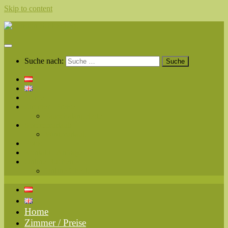
Skip to content
Suche nach:
Home
Zimmer / Preise
Pauschalangebote
Sommerurlaub
Winterurlaub
Fotos
Kontakt / Anfrage
Online Buchen
Online Check-In
Home
Zimmer / Preise