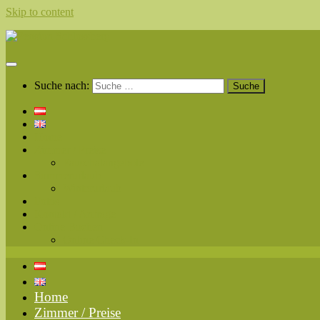
Skip to content
Suche nach:
Home
Zimmer / Preise
Pauschalangebote
Sommerurlaub
Winterurlaub
Fotos
Kontakt / Anfrage
Online Buchen
Online Check-In
Home
Zimmer / Preise