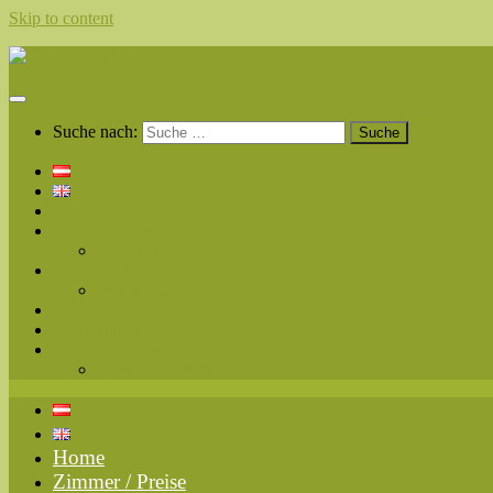
Skip to content
Suche nach:
Home
Zimmer / Preise
Pauschalangebote
Sommerurlaub
Winterurlaub
Fotos
Kontakt / Anfrage
Online Buchen
Online Check-In
Home
Zimmer / Preise