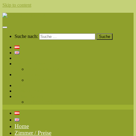
Skip to content
Suche nach:
Home
Zimmer / Preise
Pauschalangebote
Sommerurlaub
Winterurlaub
Fotos
Kontakt / Anfrage
Online Buchen
Online Check-In
Home
Zimmer / Preise