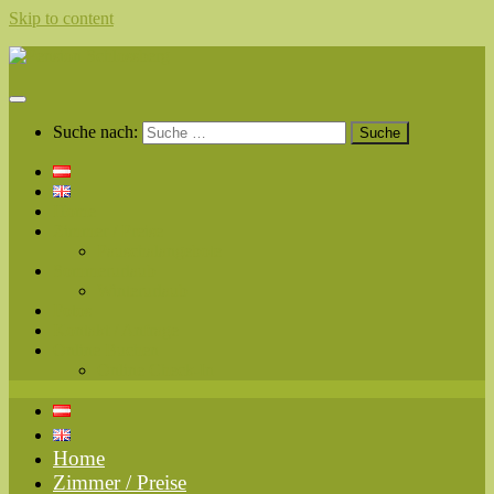
Skip to content
Suche nach:
Home
Zimmer / Preise
Pauschalangebote
Sommerurlaub
Winterurlaub
Fotos
Kontakt / Anfrage
Online Buchen
Online Check-In
Home
Zimmer / Preise